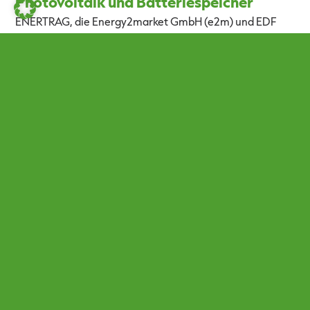
Photovoltaik und Batteriespeicher
ENERTRAG, die Energy2market GmbH (e2m) und EDF
Trading haben eine langfristige Vermarktungs- und
Absicherungslösung für das Hybridprojekt Brüssow in
Brandenburg vereinbart. Die innovative Kombination aus
Power Purchase Agreement (PPA) und Tolling-Vertrag
schafft langfristige Erlössicherheit für das Hybridprojekt
– trotz anspruchsvoller Förder- und
Netzanschlussbedingungen.
LESEN