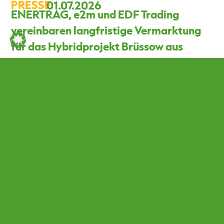
PRESSE
01.07.2026
ENERTRAG, e2m und EDF Trading
vereinbaren langfristige Vermarktung
für das Hybridprojekt Brüssow aus
Photovoltaik und Batteriespeicher
ENERTRAG, die Energy2market GmbH (e2m) und EDF
Trading haben eine langfristige Vermarktungs- und
Absicherungslösung für das Hybridprojekt Brüssow in
Brandenburg vereinbart. Die innovative Kombination aus
Power Purchase Agreement (PPA) und Tolling-Vertrag
schafft langfristige Erlössicherheit für das Hybridprojekt
– trotz anspruchsvoller Förder- und
Netzanschlussbedingungen.
LESEN