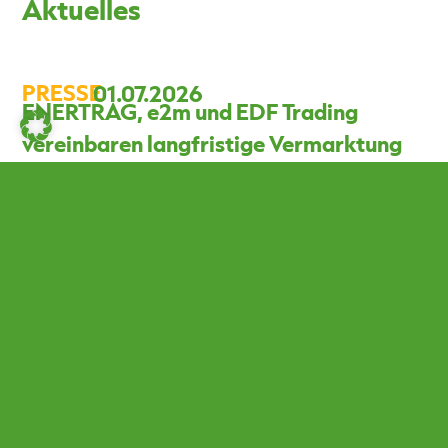
Aktuelles
PRESSE
01.07.2026
ENERTRAG, e2m und EDF Trading
vereinbaren langfristige Vermarktung
für das Hybridprojekt Brüssow aus
Photovoltaik und Batteriespeicher
ENERTRAG, die Energy2market GmbH (e2m) und EDF
Trading haben eine langfristige Vermarktungs- und
Absicherungslösung für das Hybridprojekt Brüssow in
Brandenburg vereinbart. Die innovative Kombination aus
Power Purchase Agreement (PPA) und Tolling-Vertrag
schafft langfristige Erlössicherheit für das Hybridprojekt
– trotz anspruchsvoller Förder- und
Netzanschlussbedingungen.